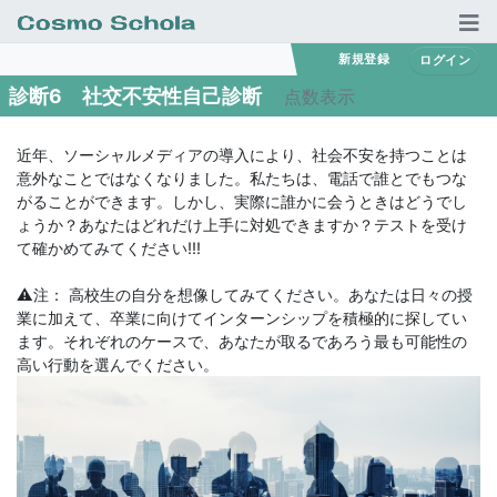
コンテンツにスキップする
TOP
新規登録
ログイン
診断
診断6 社交不安性自己診断
点数表示
カウンセリング
近年、ソーシャルメディアの導入により、社会不安を持つことは
意外なことではなくなりました。私たちは、電話で誰とでもつな
利用規約
がることができます。しかし、実際に誰かに会うときはどうでし
ょうか？あなたはどれだけ上手に対処できますか？テストを受け
て確かめてみてください!!!
運営会社
⚠️注： 高校生の自分を想像してみてください。あなたは日々の授
MAIL
業に加えて、卒業に向けてインターンシップを積極的に探してい
ます。それぞれのケースで、あなたが取るであろう最も可能性の
高い行動を選んでください。